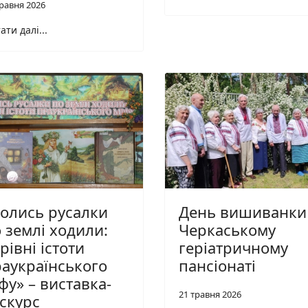
травня 2026
ати далі...
олись русалки
День вишиванки
 землі ходили:
Черкаському
рівні істоти
геріатричному
аукраїнського
пансіонаті
фу» – виставка-
21 травня 2026
скурс