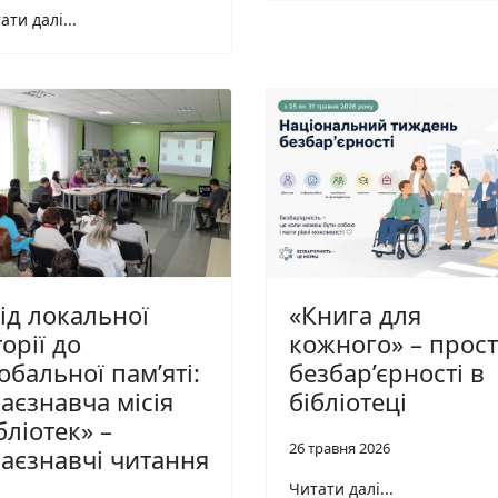
ати далі...
ід локальної
«Книга для
торії до
кожного» – прост
обальної пам’яті:
безбар’єрності в
аєзнавча місія
бібліотеці
бліотек» –
26 травня 2026
аєзнавчі читання
Читати далі...