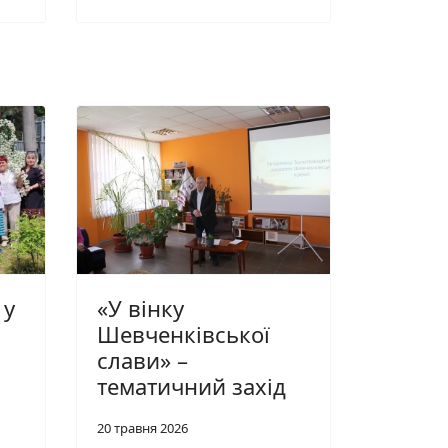
 у
«У вінку
Шевченківської
слави» –
тематичний захід
20 травня 2026