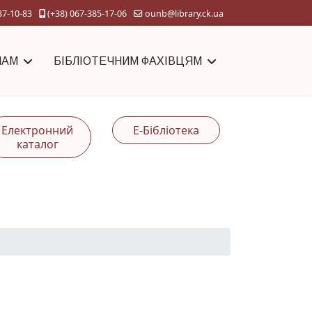
37-10-83
(+38) 067-385-17-06
ounb@library.ck.ua
ЧАМ
БІБЛІОТЕЧНИМ ФАХІВЦЯМ
Електронний
Е-Бібліотека
каталог