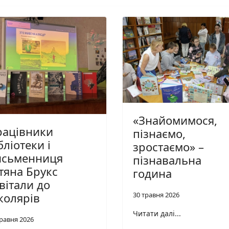
«Знайомимося,
рацівники
пізнаємо,
бліотеки і
зростаємо» –
исьменниця
пізнавальна
тяна Брукс
година
вітали до
колярів
30 травня 2026
Читати далі...
травня 2026