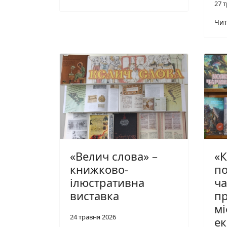
27 
Чит
«Велич слова» –
«К
книжково-
по
ілюстративна
ча
виставка
пр
мі
24 травня 2026
ек