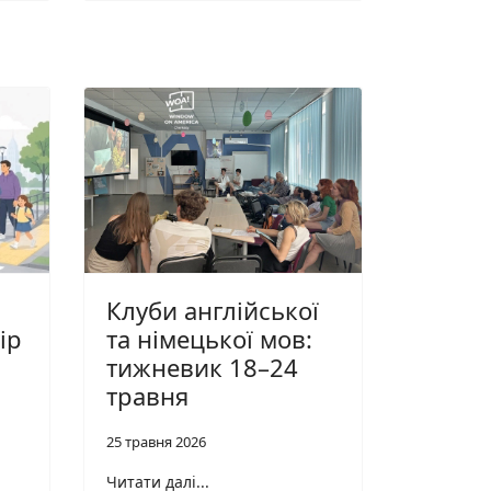
Клуби англійської
ір
та німецької мов:
тижневик 18–24
травня
25 травня 2026
Читати далі...