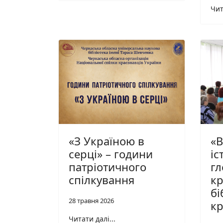
Чит
«З Україною в
«В
серці» – години
іс
патріотичного
гл
спілкування
кр
бі
28 травня 2026
кр
Читати далі...