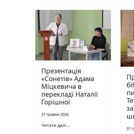
Презентація
П
«Сонетів» Адама
бі
Міцкевича в
п
перекладі Наталії
Те
Горішної
за
ш
31 травня 2026
Читати далі...
31 