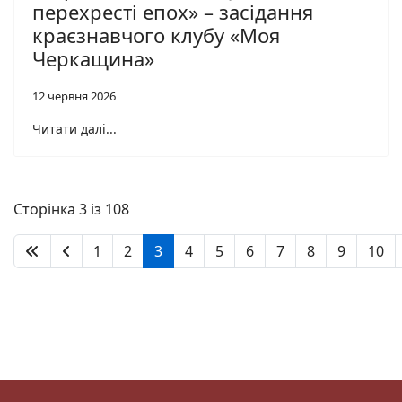
перехресті епох» – засідання
краєзнавчого клубу «Моя
Черкащина»
12 червня 2026
Читати далі...
Сторінка 3 із 108
1
2
3
4
5
6
7
8
9
10