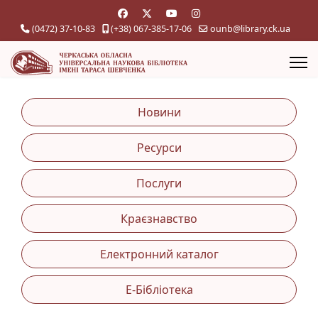
(0472) 37-10-83
(+38) 067-385-17-06
ounb@library.ck.ua
Новини
Ресурси
Послуги
Краєзнавство
Електронний каталог
Е-Бібліотека