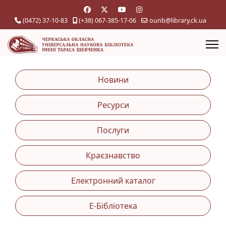
(0472) 37-10-83
(+38) 067-385-17-06
ounb@library.ck.ua
Новини
Ресурси
Послуги
Краєзнавство
Електронний каталог
Е-Бібліотека