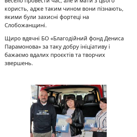
весело провести час, але й мати з цього
користь, адже таким чином вони пізнають,
якими були захисні фортеці на
Слобожанщині.
Щиро вдячні БО «Благодійний фонд Дениса
Парамонова» за таку добру ініціативу і
бажаємо вдалих проєктів та творчих
звершень.