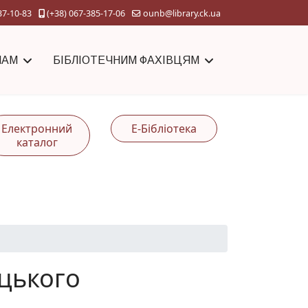
37-10-83
(+38) 067-385-17-06
ounb@library.ck.ua
ЧАМ
БІБЛІОТЕЧНИМ ФАХІВЦЯМ
Електронний
Е-Бібліотека
каталог
уцького