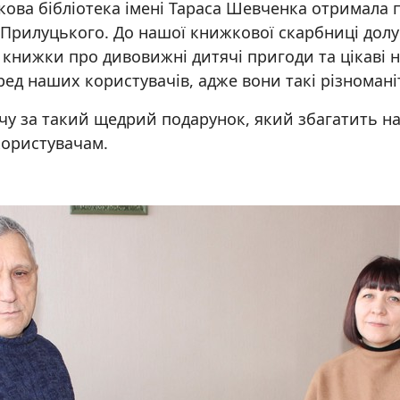
кова бібліотека імені Тараса Шевченка отримала п
Прилуцького. До нашої книжкової скарбниці долу
, книжки про дивовижні дитячі пригоди та цікаві 
ед наших користувачів, адже вони такі різноманітн
у за такий щедрий подарунок, який збагатить наш
користувачам.