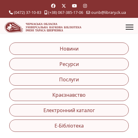
(0472) 37-10-83
(+38) 067-385-17-06
ounb@library.ck.ua
Новини
Ресурси
Послуги
Краєзнавство
Електронний каталог
Е-Бібліотека