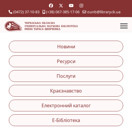
(0472) 37-10-83
(+38) 067-385-17-06
ounb@library.ck.ua
Новини
Ресурси
Послуги
Краєзнавство
Електронний каталог
Е-Бібліотека