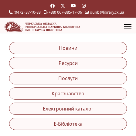
(0472) 37-10-83
(+38) 067-385-17-06
ounb@library.ck.ua
Новини
Ресурси
Послуги
Краєзнавство
Електронний каталог
Е-Бібліотека