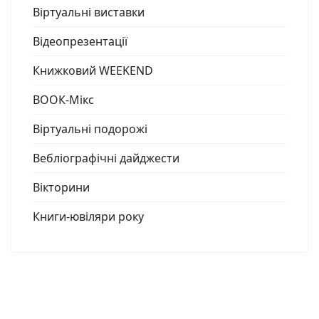
Віртуальні виставки
Відеопрезентації
Книжковий WEEKEND
ВООК-Мікс
Віртуальні подорожі
Вебліографічні дайджести
Вікторини
Книги-ювіляри року