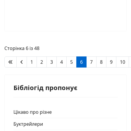
Сторінка 6 із 48
1
2
3
4
5
6
7
8
9
10
Бібліогід пропонує
Цікаво про різне
Буктрейлери