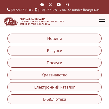
(0472) 37-10-83
(+38) 067-385-17-06
ounb@library.ck.ua
Новини
Ресурси
Послуги
Краєзнавство
Електронний каталог
Е-Бібліотека