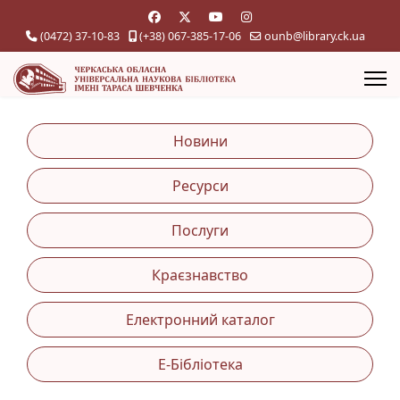
(0472) 37-10-83
(+38) 067-385-17-06
ounb@library.ck.ua
Новини
Ресурси
Послуги
Краєзнавство
Електронний каталог
Е-Бібліотека