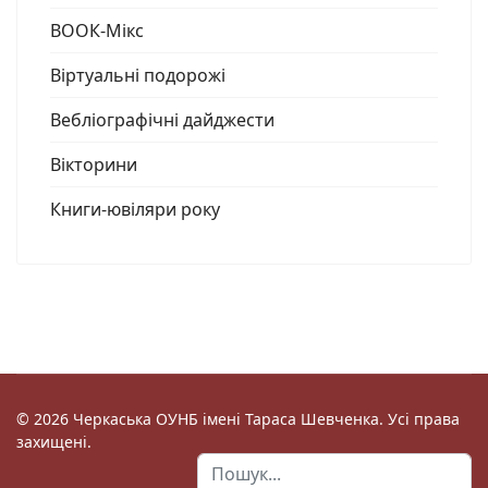
ВООК-Мікс
Віртуальні подорожі
Вебліографічні дайджести
Вікторини
Книги-ювіляри року
© 2026 Черкаська ОУНБ імені Тараса Шевченка. Усі права
захищені.
Пошук