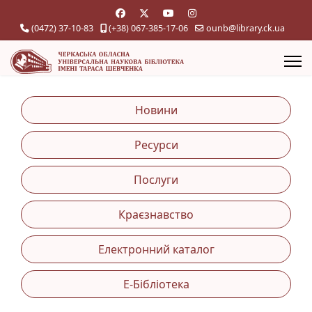
(0472) 37-10-83
(+38) 067-385-17-06
ounb@library.ck.ua
Новини
Ресурси
Послуги
Краєзнавство
Електронний каталог
Е-Бібліотека