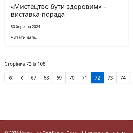
«Мистецтво бути здоровим» –
виставка-порада
30 березня 2024
Читати далі...
Сторінка 72 із 108
67
68
69
70
71
72
73
74
© 2026 Черкаська ОУНБ імені Тараса Шевченка. Усі права