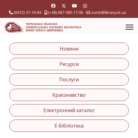
(0472) 37-10-83
(+38) 067-385-17-06
ounb@library.ck.ua
Новини
Ресурси
Послуги
Краєзнавство
Електронний каталог
Е-Бібліотека