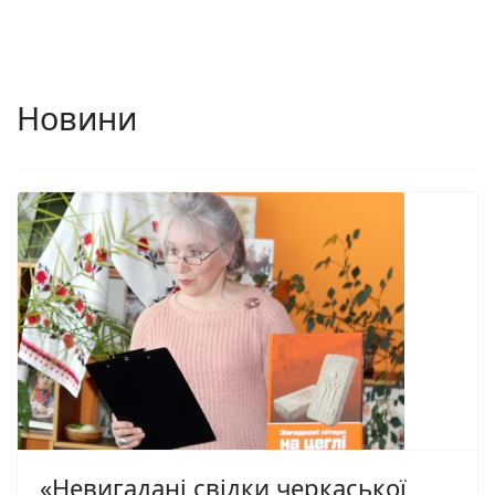
Новини
«Невигадані свідки черкаської